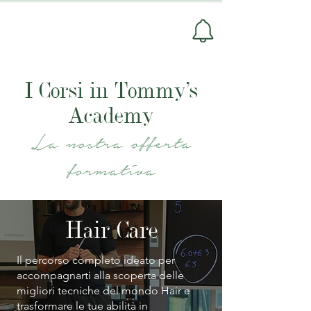
I Corsi in Tommy's
Academy
La nostra offerta
formativa
Hair Care
Il percorso completo ideato per
accompagnarti alla scoperta delle
migliori tecniche del mondo Hair e
trasformare le tue abilità in