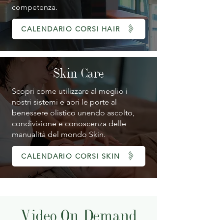
competenza.
CALENDARIO CORSI HAIR
Skin Care
Scopri come utilizzare al meglio i
nostri sistemi e apri le porte al
benessere olistico unendo ascolto,
condivisione e conoscenza delle
manualità del mondo Skin.
CALENDARIO CORSI SKIN
Video On Demand