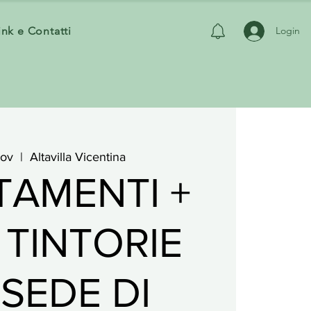
ink e Contatti
Login
nov
  |  
Altavilla Vicentina
TAMENTI +
 TINTORIE
 SEDE DI