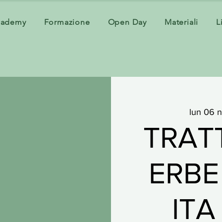
cademy
Formazione
Open Day
Materiali
L
lun 06 
TRAT
ERBE
ITA