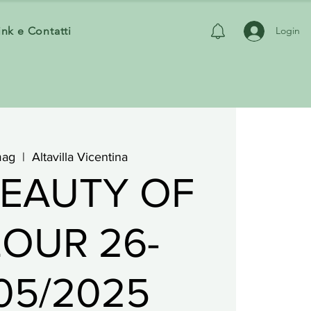
ink e Contatti
Login
mag
  |  
Altavilla Vicentina
BEAUTY OF
OUR 26-
05/2025