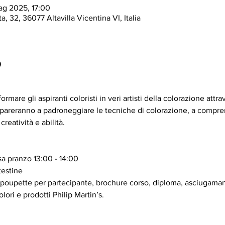
ag 2025, 17:00
a, 32, 36077 Altavilla Vicentina VI, Italia
o
rmare gli aspiranti coloristi in veri artisti della colorazione attr
impareranno a padroneggiare le tecniche di colorazione, a compren
creatività e abilità.
sa pranzo 13:00 - 14:00 
estine 
poupette per partecipante, brochure corso, diploma, asciugamani d
lori e prodotti Philip Martin’s. 