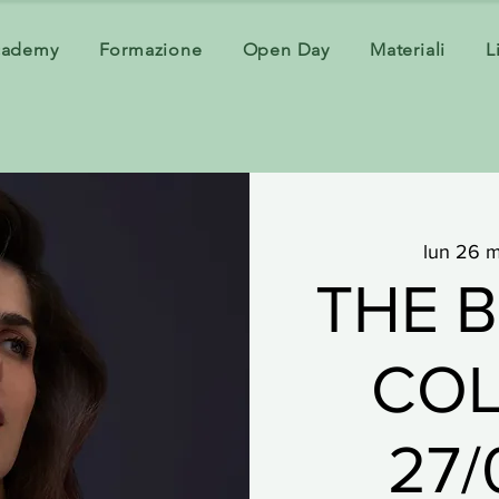
cademy
Formazione
Open Day
Materiali
L
lun 26 
THE 
COL
27/