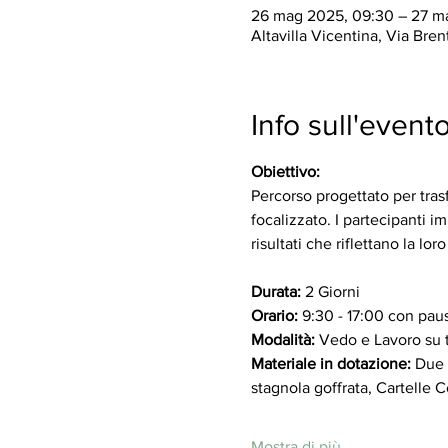
26 mag 2025, 09:30 – 27 m
Altavilla Vicentina, Via Brent
Info sull'event
Obiettivo:
Percorso progettato per trasfo
focalizzato. I partecipanti 
risultati che riflettano la loro 
Durata: 
2 Giorni
Orario:
 9:30 - 17:00 con pau
Modalità:
 Vedo e Lavoro su t
Materiale in dotazione:
 Due 
stagnola goffrata, Cartelle Co
Mostra di più