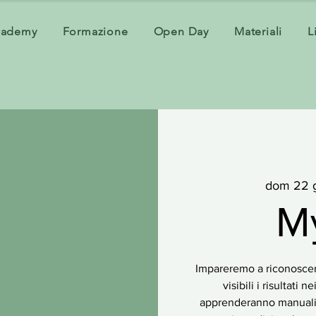
cademy
Formazione
Open Day
Materiali
L
dom 22 
M
Impareremo a riconoscere
visibili i risultati 
apprenderanno manualit