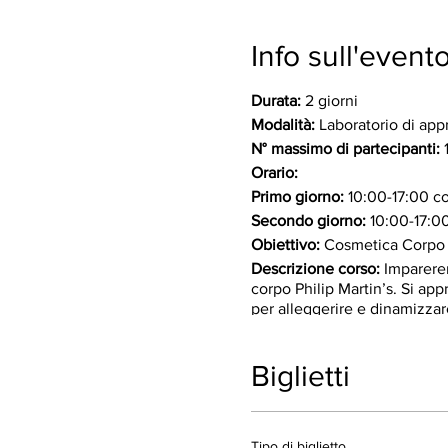
Info sull'event
Durata:
2 giorni
Modalità:
Laboratorio di app
N° massimo di partecipanti:
Orario:
Primo giorno:
10:00-17:00 c
Secondo giorno:
10:00-17:00
Obiettivo:
Cosmetica Corpo -
Descrizione corso:
Imparerem
corpo Philip Martin’s. Si ap
per alleggerire e dinamizzare
Programma
Primo giorno
Biglietti
Spiegazione teorica
de
Gli inestetismi cutane
Spiegazione cosmetici 
Tipo di biglietto