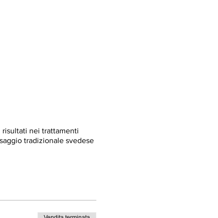
risultati nei trattamenti
ssaggio tradizionale svedese
b, Cloud Booster Tonic, Sea
Vendita terminata