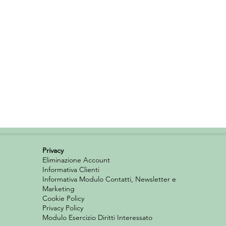
lavorare in aula. Per
Privacy
Eliminazione Account
Informativa Clienti
Informativa Modulo Contatti, Newsletter e
Marketing
Cookie Policy
Privacy Policy
Modulo Esercizio Diritti Interessato