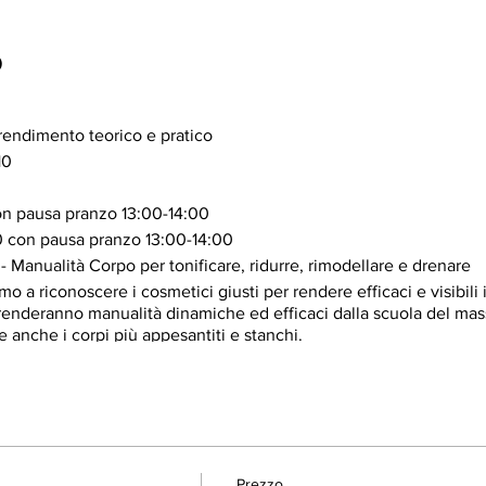
o
rendimento teorico e pratico
10
on pausa pranzo 13:00-14:00
 con pausa pranzo 13:00-14:00
 Manualità Corpo per tonificare, ridurre, rimodellare e drenare
o a riconoscere i cosmetici giusti per rendere efficaci e visibili i 
prenderanno manualità dinamiche ed efficaci dalla scuola del ma
 anche i corpi più appesantiti e stanchi.
lla Cos-genetica Philip Martin’s
i corpo – differenze e come riconoscerli
corpo Philip Martin’s: Olio 32, Buterò, Body Scrub, Coffee Scru
Prezzo