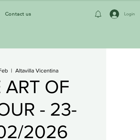
Contact us
Login
Feb
  |  
Altavilla Vicentina
 ART OF
UR - 23-
02/2026