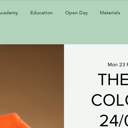
Academy
Education
Open Day
Materials
Mon 23 
THE
COLO
24/