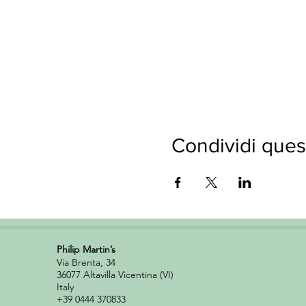
Condividi ques
Philip Martin’s ​
Via Brenta, 34
36077 Altavilla Vicentina (VI)
Italy
+39 0444 370833