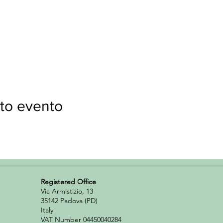
to evento
Registered Office
Via Armistizio, 13
35142 Padova (PD)
Italy
VAT Number 04450040284​