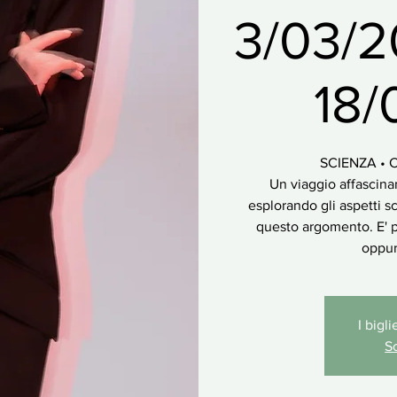
3/03/2
18/
SCIENZA •
Un viaggio affascinan
esplorando gli aspetti scie
questo argomento. E' p
oppur
I bigl
Sc