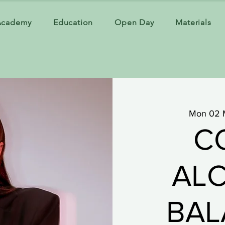
Academy
Education
Open Day
Materials
Mon 02 
C
AL
BAL