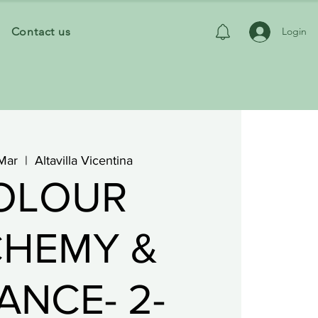
Contact us
Login
Mar
  |  
Altavilla Vicentina
OLOUR
CHEMY &
ANCE- 2-